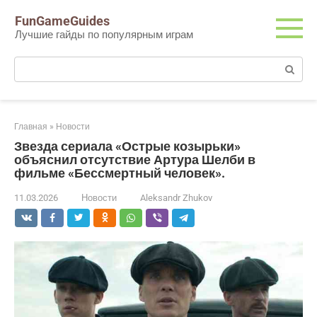
Перейти
FunGameGuides
к
Лучшие гайды по популярным играм
контенту
Поиск:
Главная
»
Новости
Звезда сериала «Острые козырьки»
объяснил отсутствие Артура Шелби в
фильме «Бессмертный человек».
11.03.2026
Новости
Aleksandr Zhukov