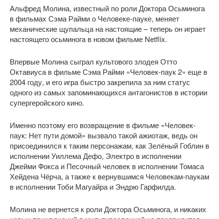
Альфред Молина, известный по роли Доктора Осьминога
в фильмах Сэма Райми о Человеке-пауке, меняет
механические щупальца на настоящие – теперь он играет
настоящего осьминога в новом фильме Netflix.
Впервые Молина сыграл культового злодея Отто
Октавиуса в фильме Сэма Райми «Человек-паук 2» еще в
2004 году, и его игра быстро закрепила за ним статус
одного из самых запоминающихся антагонистов в истории
супергеройского кино.
Именно поэтому его возвращение в фильме «Человек-
паук: Нет пути домой» вызвало такой ажиотаж, ведь он
присоединился к таким персонажам, как Зелёный Гоблин в
исполнении Уиллема Дефо, Электро в исполнении
Джейми Фокса и Песочный человек в исполнении Томаса
Хейдена Чёрча, а также к вернувшимся Человекам-паукам
в исполнении Тоби Магуайра и Эндрю Гарфилда.
Молина не вернется к роли Доктора Осьминога, и никаких