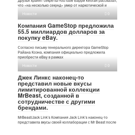
Друзья хранят секреты/YouTube Барри Кеоган рассказал,
что «на несколько секунд» умер от наркотической и
Новости
0
Компания GameStop предложила
55.5 миллиардов долларов за
покупку eBay.
Согласно письму генерального директора GameStop
Райана Коэна, компания официально предложила
приобрести eBay в рамках
Новости
0
Джек Линкс наконец-то
представил новые вкусы
лимитированной коллекции
MrBeast, созданной в
сотрудничестве с другими
брендами.
MrBeast/Jack Link’s Компания Jack Link’s наконец-то
представила вкусы своей коллаборации с Mr Beast после