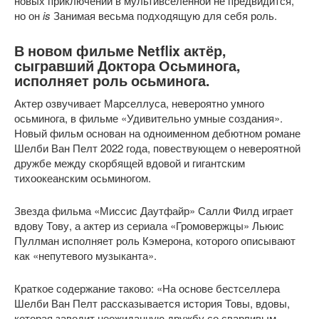
новых приключений в мультивселенной не предвидится,
но он
is
Занимая весьма подходящую для себя роль.
В новом фильме Netflix актёр,
сыгравший Доктора Осьминога,
исполняет роль осьминога.
Актер озвучивает Марселлуса, невероятно умного
осьминога, в фильме «Удивительно умные создания».
Новый фильм основан на одноименном дебютном романе
Шелби Ван Пелт 2022 года, повествующем о невероятной
дружбе между скорбящей вдовой и гигантским
тихоокеанским осьминогом.
Звезда фильма «Миссис Даутфайр» Салли Филд играет
вдову Тову, а актер из сериала «Громовержцы» Льюис
Пуллман исполняет роль Кэмерона, которого описывают
как «непутевого музыканта».
Краткое содержание таково: «На основе бестселлера
Шелби Ван Пелт рассказывается история Товы, вдовы,
которая заводит неожиданную дружбу со сварливым