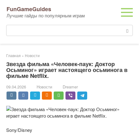
Перейти
FunGameGuides
к
Лучшие гайды по популярным играм
контенту
Поиск:
Главная
»
Новости
Звезда фильма «Человек-паук: Доктор
Осьминог» играет настоящего осьминога в
фильме Netflix.
09.04.2026
Новости
Dreamer
Sony/Disney