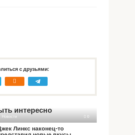
литься с друзьями:
ыть интересно
Новости
0
Джек Линкс наконец-то
представил новые вкусы