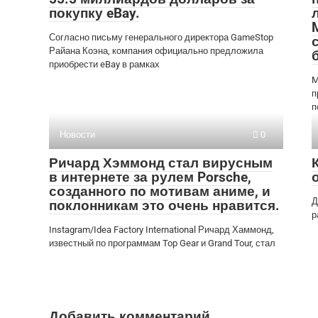
покупку eBay.
Согласно письму генерального директора GameStop
Райана Коэна, компания официально предложила
приобрести eBay в рамках
M
п
п
Новости
0
Ричард Хэммонд стал вирусным
в интернете за рулем Porsche,
созданного по мотивам аниме, и
Д
поклонникам это очень нравится.
р
Instagram/Idea Factory International Ричард Хаммонд,
известный по программам Top Gear и Grand Tour, стал
Добавить комментарий