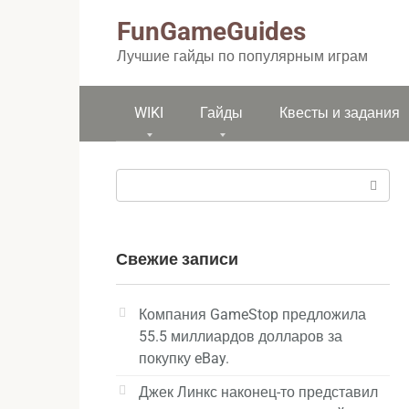
Перейти
FunGameGuides
к
контенту
Лучшие гайды по популярным играм
WIKI
Гайды
Квесты и задания
Поиск:
Свежие записи
Компания GameStop предложила
55.5 миллиардов долларов за
покупку eBay.
Джек Линкс наконец-то представил