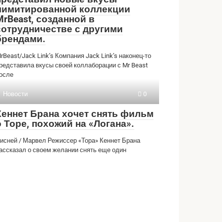
лимитированной коллекции
MrBeast, созданной в
сотрудничестве с другими
брендами.
rBeast/Jack Link’s Компания Jack Link’s наконец-то
редставила вкусы своей коллаборации с Mr Beast
осле
Новости
0
Кеннет Брана хочет снять фильм
о Торе, похожий на «Логана».
исней / Марвел Режиссер «Тора» Кеннет Брана
ассказал о своем желании снять еще один