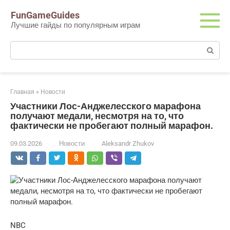
Перейти
FunGameGuides
к
Лучшие гайды по популярным играм
контенту
Поиск:
Главная
»
Новости
Участники Лос-Анджелесского марафона
получают медали, несмотря на то, что
фактически не пробегают полный марафон.
09.03.2026
Новости
Aleksandr Zhukov
NBC