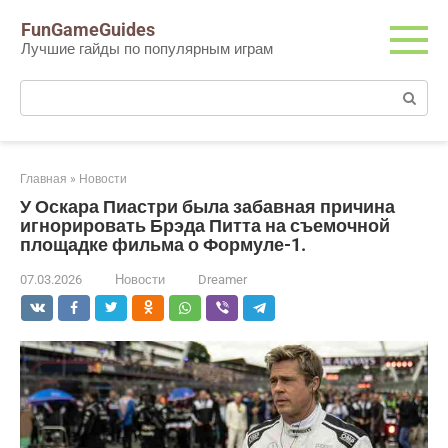
Перейти
FunGameGuides
к
Лучшие гайды по популярным играм
контенту
Поиск:
Главная
»
Новости
У Оскара Пиастри была забавная причина
игнорировать Брэда Питта на съемочной
площадке фильма о Формуле-1.
07.03.2026
Новости
Dreamer