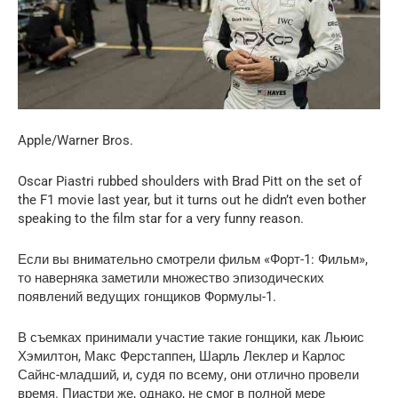
Apple/Warner Bros.
Oscar Piastri rubbed shoulders with Brad Pitt on the set of
the F1 movie last year, but it turns out he didn’t even bother
speaking to the film star for a very funny reason.
Если вы внимательно смотрели фильм «Форт-1: Фильм»,
то наверняка заметили множество эпизодических
появлений ведущих гонщиков Формулы-1.
В съемках принимали участие такие гонщики, как Льюис
Хэмилтон, Макс Ферстаппен, Шарль Леклер и Карлос
Сайнс-младший, и, судя по всему, они отлично провели
время. Пиастри же, однако, не смог в полной мере