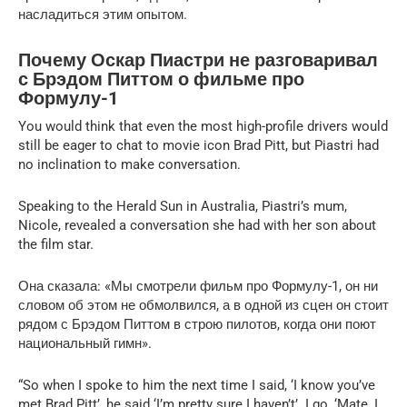
насладиться этим опытом.
Почему Оскар Пиастри не разговаривал
с Брэдом Питтом о фильме про
Формулу-1
You would think that even the most high-profile drivers would
still be eager to chat to movie icon Brad Pitt, but Piastri had
no inclination to make conversation.
Speaking to the Herald Sun in Australia, Piastri’s mum,
Nicole, revealed a conversation she had with her son about
the film star.
Она сказала: «Мы смотрели фильм про Формулу-1, он ни
словом об этом не обмолвился, а в одной из сцен он стоит
рядом с Брэдом Питтом в строю пилотов, когда они поют
национальный гимн».
“So when I spoke to him the next time I said, ‘I know you’ve
met Brad Pitt’, he said ‘I’m pretty sure I haven’t’. I go, ‘Mate, I