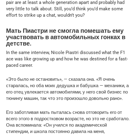
pair are at least a whole generation apart and probably had
very little to talk about. Still, you’d think you’d make some
effort to strike up a chat, wouldn’t you?
Мать Пиастри не смогла помешать ему
участвовать в автомобильных гонках в
детстве.
In the same interview, Nicole Piastri discussed what the F1
ace was like growing up and how he was destined for a fast-
paced career.
«Это было не остановить», — сказала она. «Я очень
старалась, но оба моих дедушка и бабушка — механики, а
его отец увлекается автомобилями, у него свой бизнес по
тюнингу машин, так что это произошло довольно рано».
Его заботливая мать пыталась снова отговорить его от
всего этого в подростковом возрасте, но это не сработало.
Она вспоминала: «Он учился по академической
стипендии, и школа постоянно давила на меня,