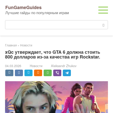
Перейти
FunGameGuides
к
Лучшие гайды по популярным играм
контенту
Поиск:
Главная
»
Новости
xQc утверждает, что GTA 6 должна стоить
800 долларов из-за качества игр Rockstar.
04.03.2026
Новости
Aleksandr Zhukov