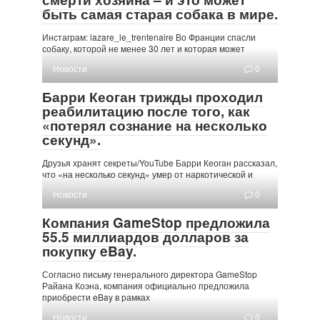
быть самая старая собака в мире.
Инстаграм: lazare_le_trentenaire Во Франции спасли
собаку, которой не менее 30 лет и которая может
Новости
0
Барри Кеоган трижды проходил
реабилитацию после того, как
«потерял сознание на несколько
секунд».
Друзья хранят секреты/YouTube Барри Кеоган рассказал,
что «на несколько секунд» умер от наркотической и
Новости
0
Компания GameStop предложила
55.5 миллиардов долларов за
покупку eBay.
Согласно письму генерального директора GameStop
Райана Коэна, компания официально предложила
приобрести eBay в рамках
Новости
0