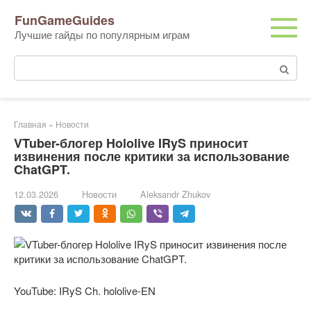
Перейти
FunGameGuides
к
Лучшие гайды по популярным играм
контенту
Поиск:
Главная
»
Новости
VTuber-блогер Hololive IRyS приносит
извинения после критики за использование
ChatGPT.
12.03.2026
Новости
Aleksandr Zhukov
YouTube: IRyS Ch. hololive-EN