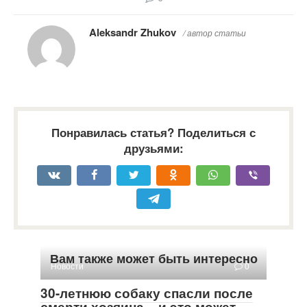
Aleksandr Zhukov
/ автор статьи
Понравилась статья? Поделиться с
друзьями:
Вам также может быть интересно
Новости
0
30-летнюю собаку спасли после
смерти хозяина – и это может