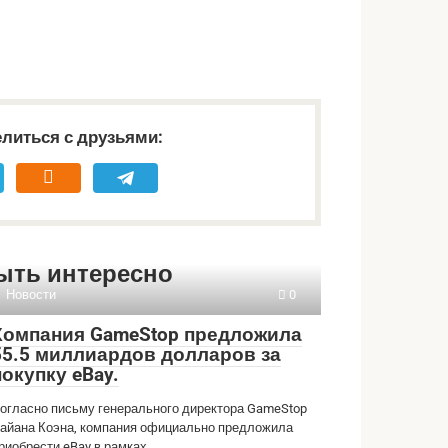
литься с друзьями:
ыть интересно
Новости
0
Компания GameStop предложила
55.5 миллиардов долларов за
покупку eBay.
огласно письму генерального директора GameStop
айана Коэна, компания официально предложила
риобрести eBay в рамках