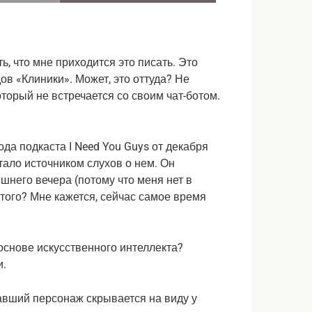
ь, что мне приходится это писать. Это
в «Клиники». Может, это оттуда? Не
оторый не встречается со своим чат-ботом.
а подкаста I Need You Guys от декабря
тало источником слухов о нем. Он
шнего вечера (потому что меня нет в
 этого? Мне кажется, сейчас самое время
авший персонаж скрывается на виду у