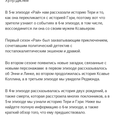
Хулу/Дисней
В 5-м эпизоде ​​«Рай» нам рассказали историю Тери и то,
как она перекликается с историей Гэри, поэтому вот что
зрители узнают о событиях в 6-м эпизоде, в том числе,
воссоединится ли она со своим мужем Ксавьером.
Первый сезон «Рая» был захватывающим приключением,
сочетавшим политический детектив с
постапокалиптическим экшеном и драмой.
Во втором сезоне появились новые загадки, связанные с
новыми персонажами: в первом эпизоде ​​рассказывалось
об Энни и Линке, во втором продолжилась история Ксавье
Коллина, а в третьем эпизоде ​​мы увидели Редмонда.
В 4-м эпизоде ​​рассказывалась история двух рождений, а
также смерти, которая расстроила многих поклонников, а в
5-м эпизоде ​​мы узнали историю Тери и Гэри. Ниже вы
найдете полную информацию о 6-м эпизоде, а также
краткий обзор того, что ему предшествовало.