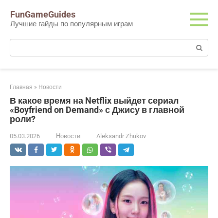
Перейти
FunGameGuides
к
Лучшие гайды по популярным играм
контенту
Поиск:
Главная
»
Новости
В какое время на Netflix выйдет сериал
«Boyfriend on Demand» с Джису в главной
роли?
05.03.2026
Новости
Aleksandr Zhukov