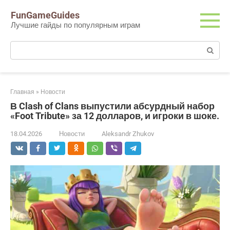
Перейти
FunGameGuides
к
Лучшие гайды по популярным играм
контенту
Поиск:
Главная
»
Новости
В Clash of Clans выпустили абсурдный набор
«Foot Tribute» за 12 долларов, и игроки в шоке.
18.04.2026
Новости
Aleksandr Zhukov