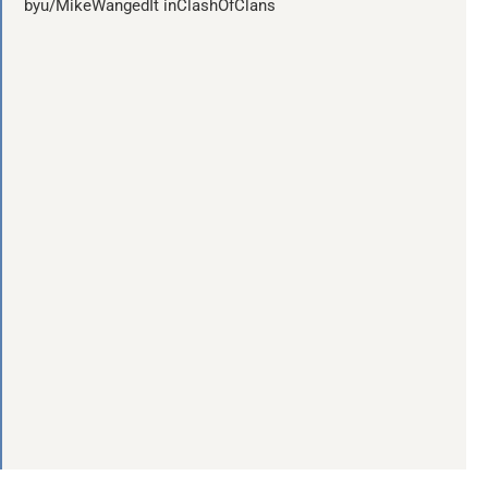
byu/MikeWangedIt inClashOfClans