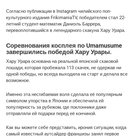
Согласно публикации в Instagram чилийского поп-
культурного издания FrikimaniaTV, победителем стал 22-
летний студент-математик Даниэль Баррера,
перевоплотившийся в легендарного скакуна Хару Урара.
Соревнования косплея по Umamusume
завершились победой Хару Урары.
Хару Урара основана на реальной японской скаковой
лошади, которая пробежала 113 скачек, не одержав ни
одной победы, но всегда выходила на старт и делала все
возможное.
Именно эта несгибаемая воля сделала её популярным
символом упорства в Японии и обеспечила ей
популярность за рубежом, где поклонники даже
отправляли ей подарки перед её кончиной.
Как вы можете себе представить, ирония ситуации, когда
самый известный аутсайдер франшизы занял первое