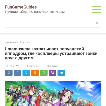
Перейти
FunGameGuides
к
Лучшие гайды по популярным играм
контенту
Поиск:
Главная
»
Новости
Umamusume захватывает перуанский
ипподром, где косплееры устраивают гонки
друг с другом.
03.03.2026
Новости
Dreamer