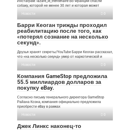
Инстаграм: lazare_le_trentenaire Во Франции спасли
собаку, которой не менее 30 лет и которая может
Новости
0
Барри Кеоган трижды проходил
реабилитацию после того, как
«потерял сознание на несколько
секунд».
Друзья хранят секреты/YouTube Барри Кеоган рассказал,
что «на несколько секунд» умер от наркотической и
Новости
0
Компания GameStop предложила
55.5 миллиардов долларов за
покупку eBay.
Согласно письму генерального директора GameStop
Райана Коэна, компания официально предложила
приобрести eBay в рамках
Новости
0
Джек Линкс наконец-то