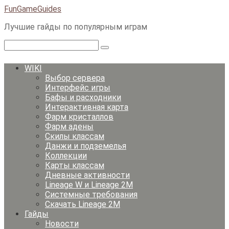
Перейти
FunGameGuides
к
Лучшие гайды по популярным играм
контенту
Поиск:
WIKI
Выбор сервера
Интерфейс игры
Бафы и расходники
Интерактивная карта
Фарм кристаллов
Фарм адены
Скилы классам
Данжи и подземелья
Коллекции
Карты классам
Дневные активности
Lineage W и Lineage 2M
Системные требования
Скачать Lineage 2M
Гайды
Новости