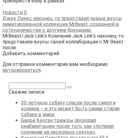
приобрести eBay в рамках
Новости
0
Джек Линкс наконец-то представил новые вкусы
лимитированной коллекции MrBeast, созданной в
сотрудничестве с другими брендами.
MrBeast/Jack Link’s Компания Jack Link’s наконец-то
представила вкусы своей коллаборации с Mr Beast
после
Добавить комментарий
Для отправки комментария вам необходимо
авторизоваться
.
Поиск:
Свежие записи
30-летнюю собаку спасли после смерти
хозяина – и это может быть самая старая
собака в мире.
Барри Кеоган трижды проходил
реабилитацию после того, как «потерял
сознание на несколько секунд».
Компания GameStop предложила 55.5