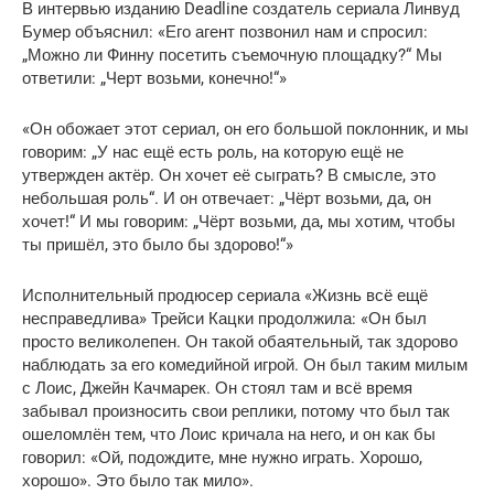
В интервью изданию Deadline создатель сериала Линвуд
Бумер объяснил: «Его агент позвонил нам и спросил:
„Можно ли Финну посетить съемочную площадку?“ Мы
ответили: „Черт возьми, конечно!“»
«Он обожает этот сериал, он его большой поклонник, и мы
говорим: „У нас ещё есть роль, на которую ещё не
утвержден актёр. Он хочет её сыграть? В смысле, это
небольшая роль“. И он отвечает: „Чёрт возьми, да, он
хочет!“ И мы говорим: „Чёрт возьми, да, мы хотим, чтобы
ты пришёл, это было бы здорово!“»
Исполнительный продюсер сериала «Жизнь всё ещё
несправедлива» Трейси Кацки продолжила: «Он был
просто великолепен. Он такой обаятельный, так здорово
наблюдать за его комедийной игрой. Он был таким милым
с Лоис, Джейн Качмарек. Он стоял там и всё время
забывал произносить свои реплики, потому что был так
ошеломлён тем, что Лоис кричала на него, и он как бы
говорил: «Ой, подождите, мне нужно играть. Хорошо,
хорошо». Это было так мило».