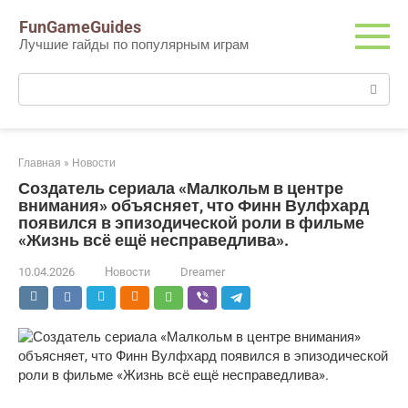
Перейти
FunGameGuides
к
Лучшие гайды по популярным играм
контенту
Поиск:
Главная
»
Новости
Создатель сериала «Малкольм в центре
внимания» объясняет, что Финн Вулфхард
появился в эпизодической роли в фильме
«Жизнь всё ещё несправедлива».
10.04.2026
Новости
Dreamer