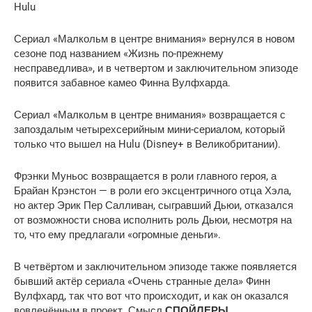
Hulu
Сериал «Малкольм в центре внимания» вернулся в новом
сезоне под названием «Жизнь по-прежнему
несправедлива», и в четвертом и заключительном эпизоде
​​​​появится забавное камео Финна Вулфхарда.
Сериал «Малкольм в центре внимания» возвращается с
запоздалым четырехсерийным мини-сериалом, который
только что вышел на Hulu (Disney+ в Великобритании).
Фрэнки Муньос возвращается в роли главного героя, а
Брайан Крэнстон — в роли его эксцентричного отца Хэла,
но актер Эрик Пер Салливан, сыгравший Дьюи, отказался
от возможности снова исполнить роль Дьюи, несмотря на
то, что ему предлагали «огромные деньги».
В четвёртом и заключительном эпизоде ​​также появляется
бывший актёр сериала «Очень странные дела» Финн
Вулфхард, так что вот что происходит, и как он оказался
вовлечённым в проект. Смысл
СПОЙЛЕРЫ