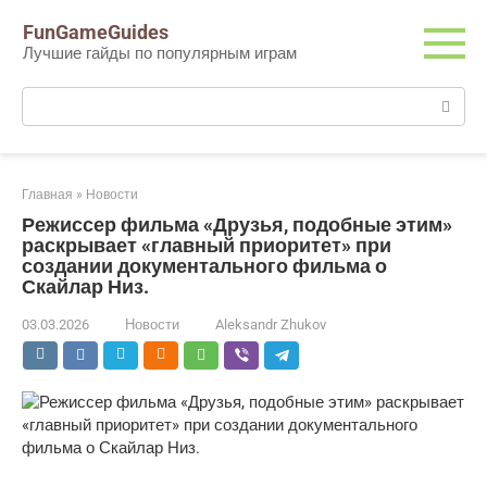
Перейти
FunGameGuides
к
Лучшие гайды по популярным играм
контенту
Поиск:
Главная
»
Новости
Режиссер фильма «Друзья, подобные этим»
раскрывает «главный приоритет» при
создании документального фильма о
Скайлар Низ.
03.03.2026
Новости
Aleksandr Zhukov