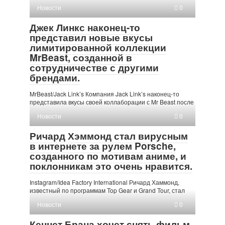
Новости
0
Джек Линкс наконец-то
представил новые вкусы
лимитированной коллекции
MrBeast, созданной в
сотрудничестве с другими
брендами.
MrBeast/Jack Link’s Компания Jack Link’s наконец-то
представила вкусы своей коллаборации с Mr Beast после
Новости
0
Ричард Хэммонд стал вирусным
в интернете за рулем Porsche,
созданного по мотивам аниме, и
поклонникам это очень нравится.
Instagram/Idea Factory International Ричард Хаммонд,
известный по программам Top Gear и Grand Tour, стал
Новости
0
Кеннет Брана хочет снять фильм