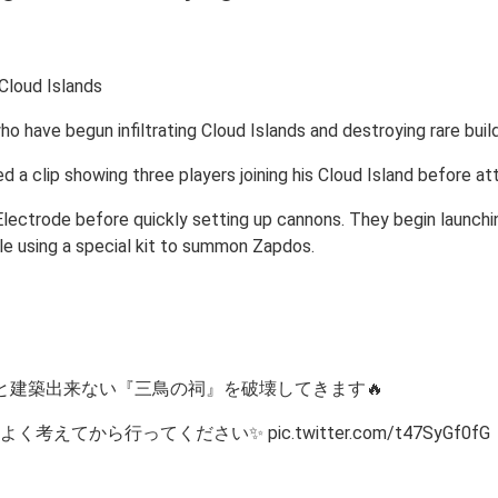
ho have begun infiltrating Cloud Islands and destroying rare bui
d a clip showing three players joining his Cloud Island before 
al Electrode before quickly setting up cannons. They begin laun
e using a special kit to summon Zapdos.
と建築出来ない『三鳥の祠』を破壊してきます🔥
ら行ってください✨ pic.twitter.com/t47SyGf0fG