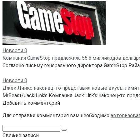
Новости
0
Компания GameStop предложила 55.5 миллиардов долларов
Согласно письму генерального директора GameStop Райа
Новости
0
Джек Линкс наконец-то представил новые вкусы лимити
MrBeast/Jack Link’s Компания Jack Link’s наконец-то пре
Добавить комментарий
Для отправки комментария вам необходимо
авторизова
Поиск:
Свежие записи