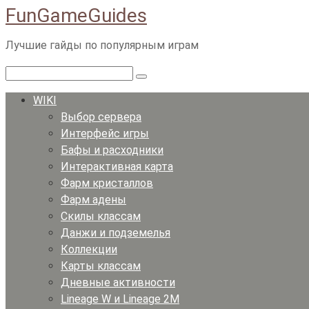
FunGameGuides
Перейти
к
Лучшие гайды по популярным играм
контенту
Поиск:
WIKI
Выбор сервера
Интерфейс игры
Бафы и расходники
Интерактивная карта
Фарм кристаллов
Фарм адены
Скилы классам
Данжи и подземелья
Коллекции
Карты классам
Дневные активности
Lineage W и Lineage 2M