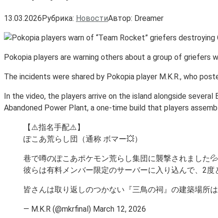
13.03.2026
Рубрика:
Новости
Автор:
Dreamer
Pokopia players are warning others about a group of griefers w
The incidents were shared by Pokopia player M.K.R., who poste
In the video, the players arrive on the island alongside sever
Abandoned Power Plant, a one-time build that players assembl
【⚠️指名手配⚠️】
ぽこあ荒らし団（通称 ボマー💥）
巷で噂のぽこあポケモン荒らし集団に襲撃されました💦
彼らは有料メンバー限定のサーバーに入り込んで、2度
皆さんは取り返しのつかない『三鳥の祠』の建築場所はよく考えてか
— M.K.R (@mkrfinal) March 12, 2026