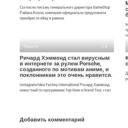
Согласно письму генерального директора GameStop
Райана Коэна, компания официально предложила
приобрести eBay в рамках
M
п
п
Новости
0
Ричард Хэммонд стал вирусным
в интернете за рулем Porsche,
созданного по мотивам аниме, и
Д
поклонникам это очень нравится.
р
Instagram/Idea Factory International Ричард Хаммонд,
известный по программам Top Gear и Grand Tour, стал
Добавить комментарий