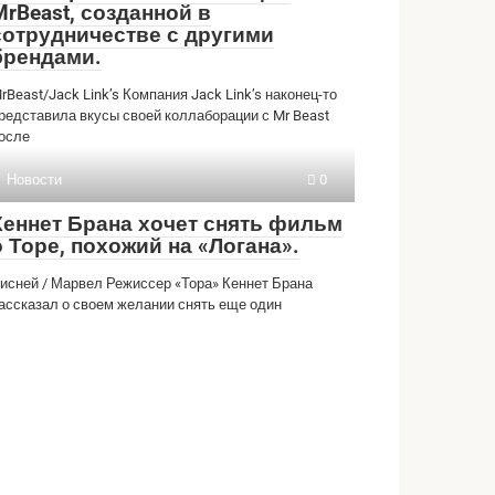
MrBeast, созданной в
сотрудничестве с другими
брендами.
rBeast/Jack Link’s Компания Jack Link’s наконец-то
редставила вкусы своей коллаборации с Mr Beast
осле
Новости
0
Кеннет Брана хочет снять фильм
о Торе, похожий на «Логана».
исней / Марвел Режиссер «Тора» Кеннет Брана
ассказал о своем желании снять еще один