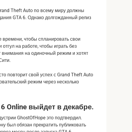
Grand Theft Auto по всему миру должны
ания GTA 6. Однако долгожданный релиз
е времени, чтобы спланировать свои
и отгул на работе, чтобы играть без
т внимания на одиночный режим и хотят
-Сити.
то повторит свой успех с Grand Theft Auto
зовательский режим через несколько
 Online выйдет в декабре.
ндустрии GhostOfHope это подтвердил.
ону был обязан прекратить публиковать
через месяц после запуска GTA 6.