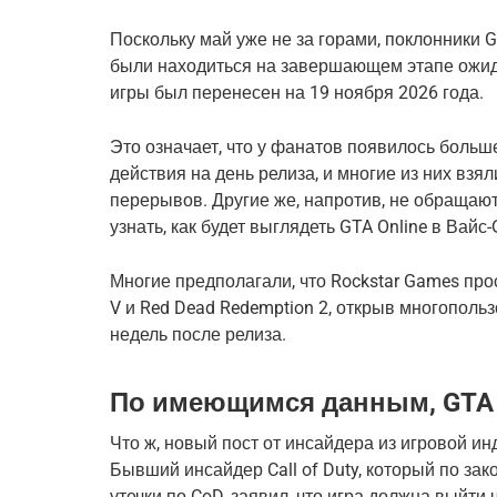
Поскольку май уже не за горами, поклонники 
были находиться на завершающем этапе ожид
игры был перенесен на 19 ноября 2026 года.
Это означает, что у фанатов появилось больш
действия на день релиза, и многие из них взял
перерывов. Другие же, напротив, не обращаю
узнать, как будет выглядеть GTA Online в Вайс
Многие предполагали, что Rockstar Games прос
V и Red Dead Redemption 2, открыв многополь
недель после релиза.
По имеющимся данным, GTA 6
Что ж, новый пост от инсайдера из игровой и
Бывший инсайдер Call of Duty, который по зак
утечки по CoD, заявил, что игра должна выйти 