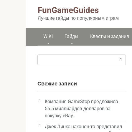
Перейти
FunGameGuides
к
контенту
Лучшие гайды по популярным играм
WIKI
Гайды
Квесты и задания
Поиск:
Свежие записи
Компания GameStop предложила
55.5 миллиардов долларов за
покупку eBay.
Джек Линкс наконец-то представил