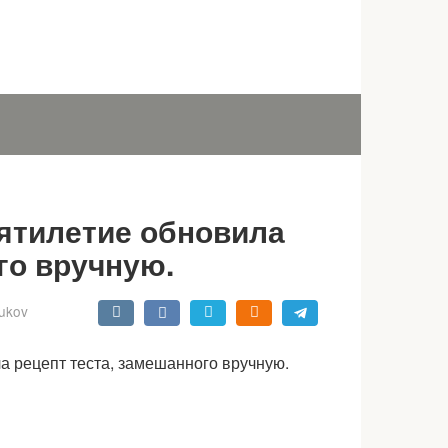
сятилетие обновила
го вручную.
ukov