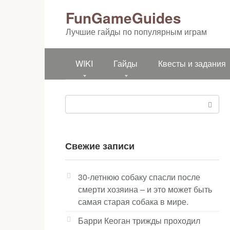
Перейти
FunGameGuides
к
контенту
Лучшие гайды по популярным играм
WIKI
Гайды
Квесты и задания
Поиск:
Свежие записи
30-летнюю собаку спасли после
смерти хозяина – и это может быть
самая старая собака в мире.
Барри Кеоган трижды проходил