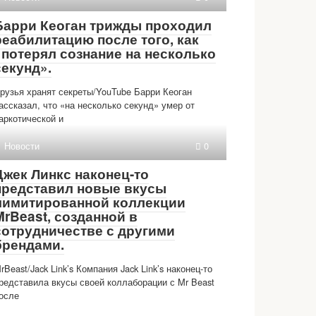
Барри Кеоган трижды проходил
реабилитацию после того, как
«потерял сознание на несколько
секунд».
рузья хранят секреты/YouTube Барри Кеоган
ассказал, что «на несколько секунд» умер от
аркотической и
Новости
0
Джек Линкс наконец-то
представил новые вкусы
лимитированной коллекции
MrBeast, созданной в
сотрудничестве с другими
брендами.
rBeast/Jack Link’s Компания Jack Link’s наконец-то
редставила вкусы своей коллаборации с Mr Beast
осле