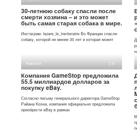
30-летнюю собаку спасли после
смерти хозяина – и это может
быть самая старая собака в мире.
Инстаграм: lazare_le_trentenaire Во Франции спасли
собаку, которой не менее 30 лет и которая может
Д
р
н
Новости
0
Компания GameStop предложила
55.5 миллиардов долларов за
покупку eBay.
Согласно письму генерального директора GameStop
Райана Коэна, компания официально предложила
приобрести eBay в рамках
M
п
п