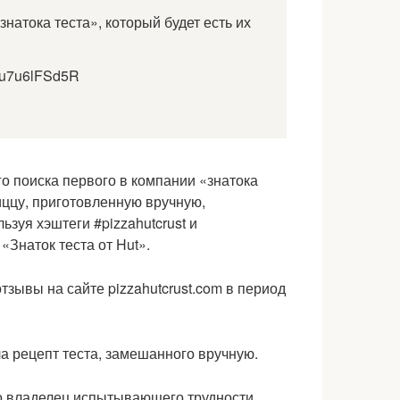
знатока теста», который будет есть их
m/u7u6lFSd5R
о поиска первого в компании «знатока
иццу, приготовленную вручную,
ьзуя хэштеги #pizzahutcrust и
 «Знаток теста от Hut».
тзывы на сайте pizzahutcrust.com в период
го владелец испытывающего трудности