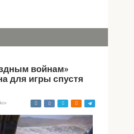
ёздным войнам»
на для игры спустя
ukov