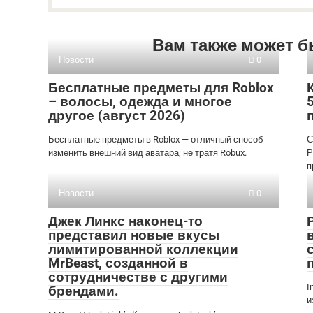
Вам также может б
Новости
0
Бесплатные предметы для Roblox
– волосы, одежда и многое
другое (август 2026)
Бесплатные предметы в Roblox — отличный способ
С
изменить внешний вид аватара, не тратя Robux.
Р
п
Новости
0
Джек Линкс наконец-то
представил новые вкусы
лимитированной коллекции
MrBeast, созданной в
сотрудничестве с другими
I
брендами.
и