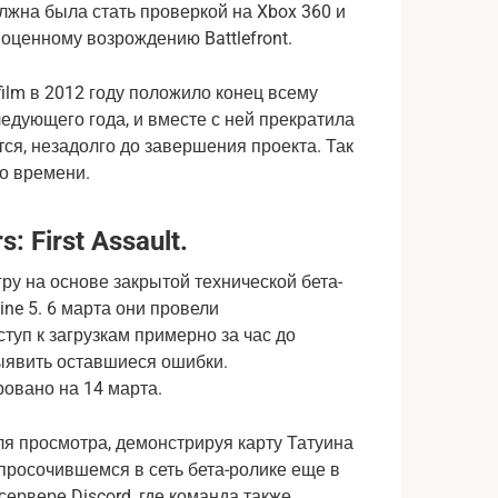
лжна была стать проверкой на Xbox 360 и
оценному возрождению Battlefront.
ilm в 2012 году положило конец всему
ледующего года, и вместе с ней прекратила
ется, незадолго до завершения проекта. Так
о времени.
 First Assault.
ру на основе закрытой технической бета-
ine 5. 6 марта они провели
туп к загрузкам примерно за час до
выявить оставшиеся ошибки.
овано на 14 марта.
ля просмотра, демонстрируя карту Татуина
просочившемся в сеть бета-ролике еще в
ервере Discord, где команда также