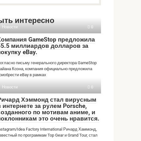
ыть интересно
Новости
0
Компания GameStop предложила
55.5 миллиардов долларов за
покупку eBay.
огласно письму генерального директора GameStop
айана Коэна, компания официально предложила
риобрести eBay в рамках
Новости
0
Ричард Хэммонд стал вирусным
в интернете за рулем Porsche,
созданного по мотивам аниме, и
поклонникам это очень нравится.
nstagram/Idea Factory International Ричард Хаммонд,
звестный по программам Top Gear и Grand Tour, стал