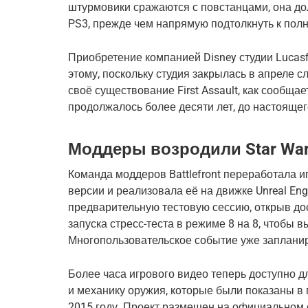
штурмовики сражаются с повстанцами, она до
PS3, прежде чем напрямую подтолкнуть к полн
Приобретение компанией Disney студии Lucasf
этому, поскольку студия закрылась в апреле с
своё существование First Assault, как сообща
продолжалось более десяти лет, до настоящег
Моддеры возродили Star Wars:
Команда моддеров Battlefront переработала иг
версии и реализовала её на движке Unreal Eng
предварительную тестовую сессию, открыв дос
запуска стресс-теста в режиме 8 на 8, чтобы 
Многопользовательское событие уже запланир
Более часа игрового видео теперь доступно д
и механику оружия, которые были показаны в 
2015 году. Проект размещен на официальном с