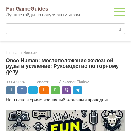
Перейти
FunGameGuides
к
Лучшие гайды по популярным играм
контенту
Поиск:
Главная
»
Новости
Once Human: Местоположение железной
руды и усиление; Руководство по горному
делу
08.04.2024
Новости
Aleksandr Zhukov
Наш неповторимо ироничный железный проводник.