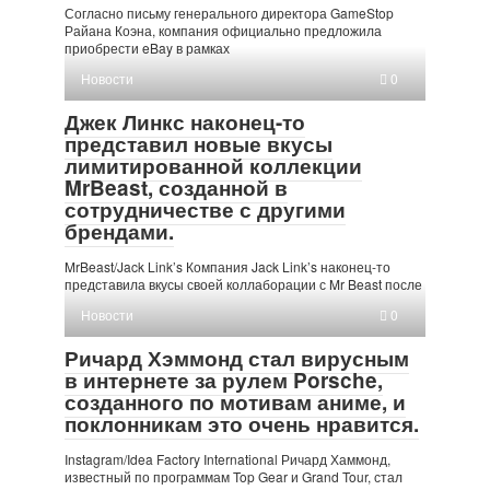
Согласно письму генерального директора GameStop
Райана Коэна, компания официально предложила
приобрести eBay в рамках
Новости
0
Джек Линкс наконец-то
представил новые вкусы
лимитированной коллекции
MrBeast, созданной в
сотрудничестве с другими
брендами.
MrBeast/Jack Link’s Компания Jack Link’s наконец-то
представила вкусы своей коллаборации с Mr Beast после
Новости
0
Ричард Хэммонд стал вирусным
в интернете за рулем Porsche,
созданного по мотивам аниме, и
поклонникам это очень нравится.
Instagram/Idea Factory International Ричард Хаммонд,
известный по программам Top Gear и Grand Tour, стал