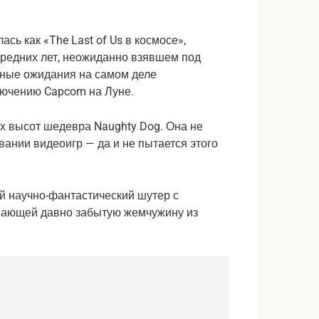
ь как «The Last of Us в космосе»,
средних лет, неожиданно взявшем под
нные ожидания на самом деле
лючению Capcom на Луне.
ых высот шедевра Naughty Dog. Она не
ании видеоигр — да и не пытается этого
й научно-фантастический шутер с
нающей давно забытую жемчужину из