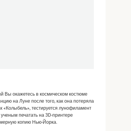
ый
Вы окажетесь в космическом костюме
цию ​​на Луне после того, как она потеряла
как «Колыбель», тестируется лунофиламент
 ученым печатать на 3D-принтере
азмерную копию Нью-Йорка.