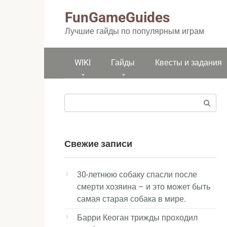
Перейти
FunGameGuides
к
контенту
Лучшие гайды по популярным играм
WIKI
Гайды
Квесты и задания
Поиск:
Свежие записи
30-летнюю собаку спасли после
смерти хозяина – и это может быть
самая старая собака в мире.
Барри Кеоган трижды проходил