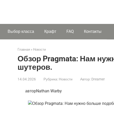
Выбор класса
Крафт
FAQ
Контакты
Главная
»
Новости
Обзор Pragmata: Нам ну
шутеров.
14.04.2026
Рубрика:
Новости
Автор:
Dreamer
авторNathan Warby