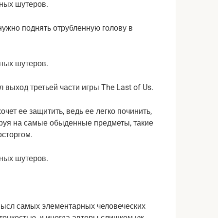
 нужно поднять отрубленную голову в
 выход третьей части игры The Last of Us.
чет ее защитить, ведь ее легко починить,
ируя на самые обыденные предметы, такие
осторгом.
смысл самых элементарных человеческих
тонкостью, и иногда авторы слишком уж