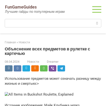
Перейти
FunGameGuides
к
Лучшие гайды по популярным играм
контенту
Поиск:
Главная
»
Новости
Объяснение всех предметов в рулетке с
картечью
08.04.2024
Новости
Dreamer
Использование предметов может означать разницу между
жизнью и смертьюс>
Источник изображения: Майк Клубника через