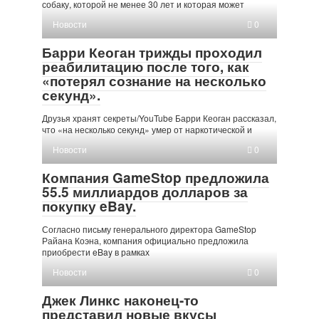
собаку, которой не менее 30 лет и которая может
Новости
0
Барри Кеоган трижды проходил
реабилитацию после того, как
«потерял сознание на несколько
секунд».
Друзья хранят секреты/YouTube Барри Кеоган рассказал,
что «на несколько секунд» умер от наркотической и
Новости
0
Компания GameStop предложила
55.5 миллиардов долларов за
покупку eBay.
Согласно письму генерального директора GameStop
Райана Коэна, компания официально предложила
приобрести eBay в рамках
Новости
0
Джек Линкс наконец-то
представил новые вкусы