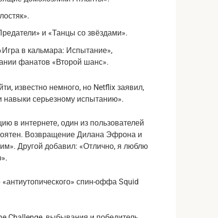
лостяк».
Предатели» и «Танцы со звёздами».
 «Игра в кальмара: Испытание»,
ании фанатов «Второй шанс».
и, известно немного, но Netflix заявил,
и и навыки серьезному испытанию».
ию в интернете, один из пользователей
ероятен. Возвращение Дилана Эфрона и
м». Другой добавил: «Отлично, я люблю
».
he Challenge, выбывания и победитель.