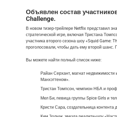
Объявлен состав участников 
Challenge.
В новом тизер-трейлере Netflix представил зн
стратегической игре, включая Тристана Томпсо
участника второго сезона шоу «Squid Game: Th
проголосовали, чтобы дать ему второй шанс. 
Вы можете найти полный список ниже:
Райан Серхант, магнат недвижимости 
Манхэттеном».
Тристан Томпсон, чемпион НБА и проф
Мел Би, певица группы Spice Girls и т
Кристи Сара, создательница контента 
Ким Золчак, звезда реалити-шоу «Нас