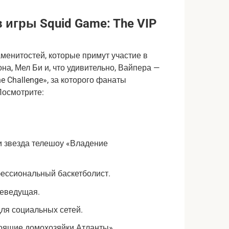
игры Squid Game: The VIP
аменитостей, которые примут участие в
на, Мел Би и, что удивительно, Вайпера —
e Challenge», за которого фанаты
Посмотрите:
и звезда телешоу «Владение
ессиональный баскетболист.
елеведущая.
для социальных сетей.
тоящие домохозяйки Атланты».