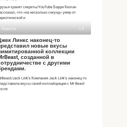
рузья хранят секреты/YouTube Барри Кеоган
ассказал, что «на несколько секунд» умер от
аркотической и
Новости
0
Джек Линкс наконец-то
представил новые вкусы
лимитированной коллекции
MrBeast, созданной в
сотрудничестве с другими
брендами.
rBeast/Jack Link’s Компания Jack Link’s наконец-то
редставила вкусы своей коллаборации с Mr Beast
осле