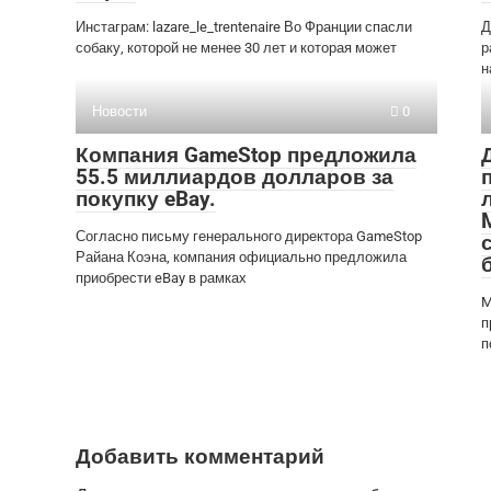
Инстаграм: lazare_le_trentenaire Во Франции спасли
Д
собаку, которой не менее 30 лет и которая может
р
н
Новости
0
Компания GameStop предложила
55.5 миллиардов долларов за
покупку eBay.
Согласно письму генерального директора GameStop
Райана Коэна, компания официально предложила
приобрести eBay в рамках
M
п
п
Добавить комментарий