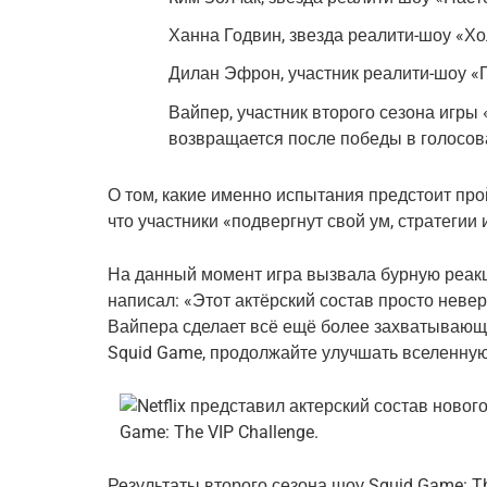
Ханна Годвин, звезда реалити-шоу «Хо
Дилан Эфрон, участник реалити-шоу «
Вайпер, участник второго сезона игры
возвращается после победы в голосов
О том, какие именно испытания предстоит пройт
что участники «подвергнут свой ум, стратеги
На данный момент игра вызвала бурную реакц
написал: «Этот актёрский состав просто нев
Вайпера сделает всё ещё более захватывающи
Squid Game, продолжайте улучшать вселенную
Результаты второго сезона шоу Squid Game: T