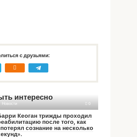
литься с друзьями:
ыть интересно
Новости
0
Барри Кеоган трижды проходил
реабилитацию после того, как
«потерял сознание на несколько
секунд».