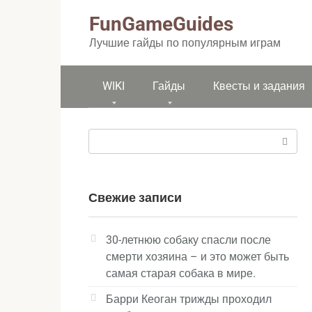
Перейти
FunGameGuides
к
контенту
Лучшие гайды по популярным играм
WIKI
Гайды
Квесты и задания
Поиск:
Свежие записи
30-летнюю собаку спасли после
смерти хозяина – и это может быть
самая старая собака в мире.
Барри Кеоган трижды проходил