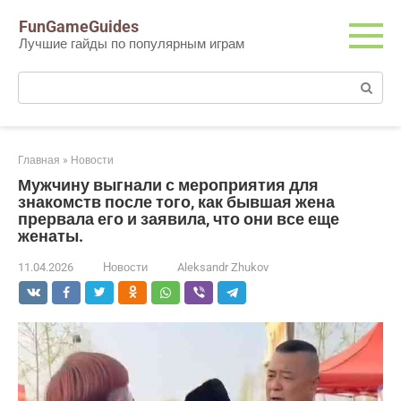
Перейти
FunGameGuides
к
Лучшие гайды по популярным играм
контенту
Поиск:
Главная
»
Новости
Мужчину выгнали с мероприятия для
знакомств после того, как бывшая жена
прервала его и заявила, что они все еще
женаты.
11.04.2026
Новости
Aleksandr Zhukov