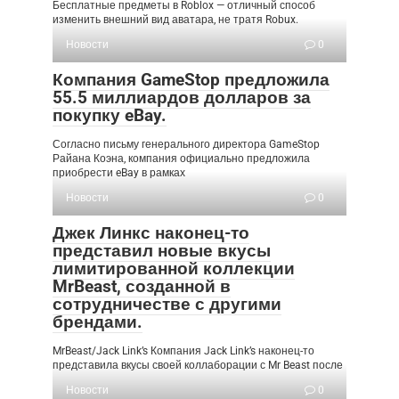
Бесплатные предметы в Roblox — отличный способ
изменить внешний вид аватара, не тратя Robux.
Новости
0
Компания GameStop предложила
55.5 миллиардов долларов за
покупку eBay.
Согласно письму генерального директора GameStop
Райана Коэна, компания официально предложила
приобрести eBay в рамках
Новости
0
Джек Линкс наконец-то
представил новые вкусы
лимитированной коллекции
MrBeast, созданной в
сотрудничестве с другими
брендами.
MrBeast/Jack Link’s Компания Jack Link’s наконец-то
представила вкусы своей коллаборации с Mr Beast после
Новости
0