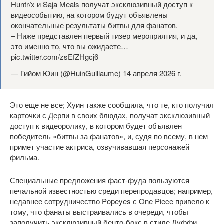
Huntr/x и Saja Meals получат эксклюзивный доступ к
видеособытию, на котором будут объявлены
окончательные результаты битвы для фанатов.
– Ниже представлен первый тизер мероприятия, и да,
это именно то, что вы ожидаете…
pic.twitter.com/zsEfZHgcj6
— Гийом Юин (@HuinGuillaume) 14 апреля 2026 г.
Это еще не все; Хуин также сообщила, что те, кто получил
карточки с Дерпи в своих блюдах, получат эксклюзивный
доступ к видеоролику, в котором будет объявлен
победитель «битвы за фанатов», и, судя по всему, в нем
примет участие актриса, озвучивавшая персонажей
фильма.
Специальные предложения фаст-фуда пользуются
печальной известностью среди перепродавцов; например,
недавнее сотрудничество Popeyes с One Piece привело к
тому, что фанаты выстраивались в очереди, чтобы
заполучить эксклюзивный бенто-бокс в стиле Луффи,