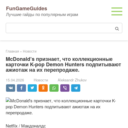
Перейти
FunGameGuides
к
Лучшие гайды по популярным играм
контенту
Поиск:
Главная
»
Новости
McDonald’s признает, что коллекционные
карточки K-pop Demon Hunters подпитывают
ажиотаж на их перепродаже.
15.04.2026
Новости
Aleksandr Zhukov
Netflix / Макдоналдс