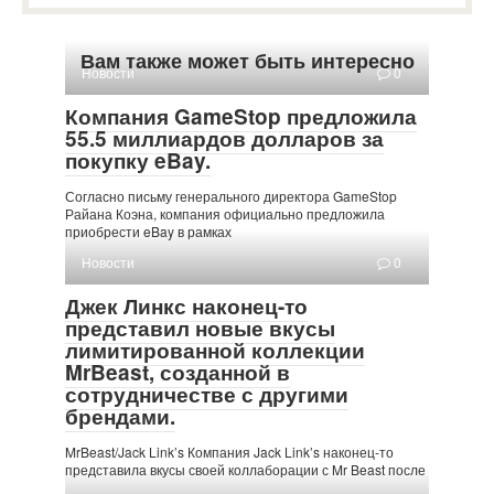
Вам также может быть интересно
Новости
0
Компания GameStop предложила
55.5 миллиардов долларов за
покупку eBay.
Согласно письму генерального директора GameStop
Райана Коэна, компания официально предложила
приобрести eBay в рамках
Новости
0
Джек Линкс наконец-то
представил новые вкусы
лимитированной коллекции
MrBeast, созданной в
сотрудничестве с другими
брендами.
MrBeast/Jack Link’s Компания Jack Link’s наконец-то
представила вкусы своей коллаборации с Mr Beast после