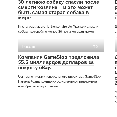
30-летнюю собаку спасли после
смерти хозяина – и это может
быть самая старая собака в
мире.
Инстаграм: lazare_le_trentenaire Во Франции спасли
Д
собаку, которой не менее 30 лет и которая может
р
н
Новости
0
Компания GameStop предложила
55.5 миллиардов долларов за
покупку eBay.
Согласно письму генерального директора GameStop
Райана Коэна, компания официально предложила
приобрести eBay в рамках
M
п
п