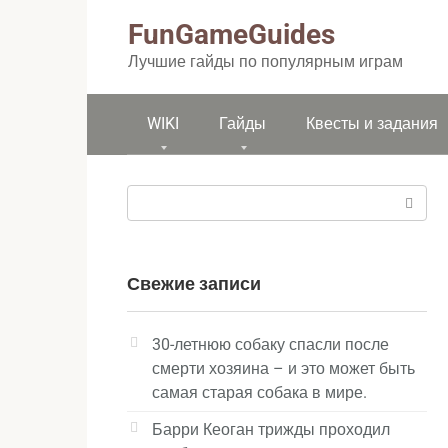
Перейти
FunGameGuides
к
контенту
Лучшие гайды по популярным играм
WIKI
Гайды
Квесты и задания
Поиск:
Свежие записи
30-летнюю собаку спасли после
смерти хозяина – и это может быть
самая старая собака в мире.
Барри Кеоган трижды проходил