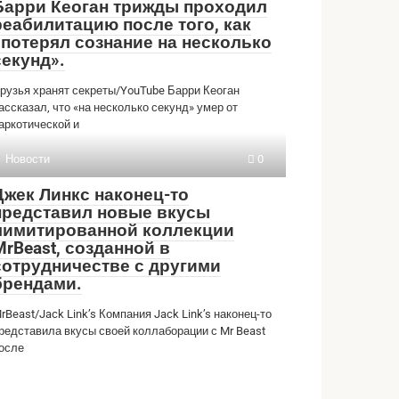
Барри Кеоган трижды проходил
реабилитацию после того, как
«потерял сознание на несколько
секунд».
рузья хранят секреты/YouTube Барри Кеоган
ассказал, что «на несколько секунд» умер от
аркотической и
Новости
0
Джек Линкс наконец-то
представил новые вкусы
лимитированной коллекции
MrBeast, созданной в
сотрудничестве с другими
брендами.
rBeast/Jack Link’s Компания Jack Link’s наконец-то
редставила вкусы своей коллаборации с Mr Beast
осле