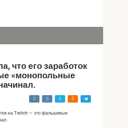
, что его заработок
вые «монопольные
 начинал.