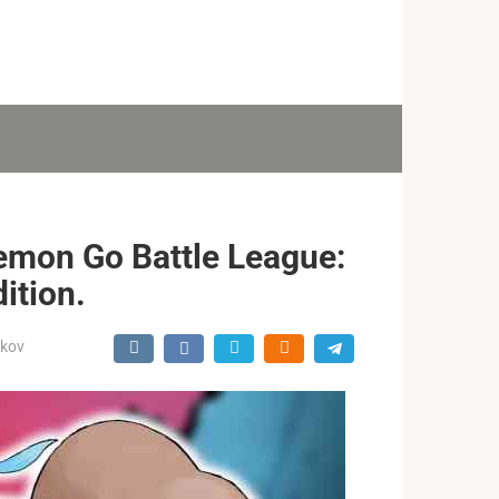
on Go Battle League:
ition.
ukov