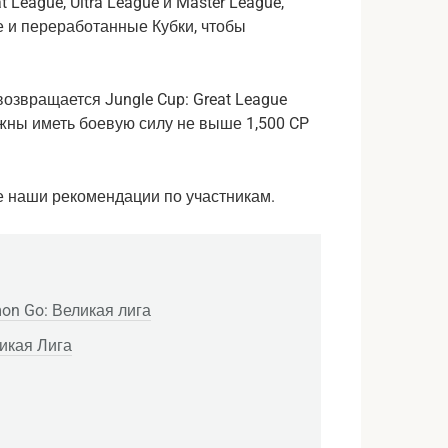
eague, Ultra League и Master League,
ые и переработанные Кубки, чтобы
возвращается Jungle Cup: Great League
лжны иметь боевую силу не выше 1,500 CP
же наши рекомендации по участникам.
on Go: Великая лига
икая Лига