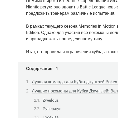
Помимо широко известных соревнований Great L
Niantic регулярно вводит в Battle League нов
предложить тренерам различные испытания.
В рамках текущего сезона Memories in Motion 
Edition. Однако для участия все покемоны до
и принадлежать к определенному типу.
Итак, вот правила и ограничения кубка, а так
Содержание
Лучшая команда для Кубка джунглей Pokem
Лучшие покемоны для Кубка Джунглей: Вел
Zweilous
Рунеригус
Togekiss