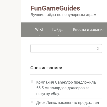
Перейти
FunGameGuides
к
контенту
Лучшие гайды по популярным играм
WIKI
Гайды
Квесты и задания
Поиск:
Свежие записи
Компания GameStop предложила
55.5 миллиардов долларов за
покупку eBay.
Джек Линкс наконец-то представил