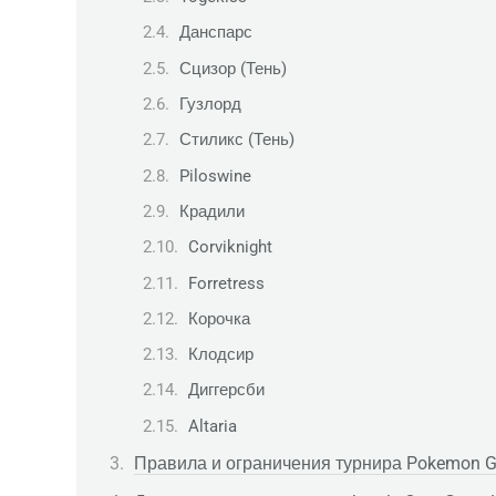
Данспарс
Сцизор (Тень)
Гузлорд
Стиликс (Тень)
Piloswine
Крадили
Corviknight
Forretress
Корочка
Клодсир
Диггерсби
Altaria
Правила и ограничения турнира Pokemon G