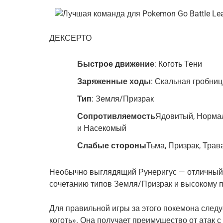
ДЕКСЕРТО
Быстрое движение
: Коготь Тени
Заряженные ходы
: Скальная гробни
Тип
: Земля/Призрак
Сопротивляемость
Ядовитый, Нормал
и Насекомый
Слабые стороны
Тьма, Призрак, Трав
Необычно выглядящий Рунеригус — отличный
сочетанию типов Земля/Призрак и высокому 
Для правильной игры за этого покемона следу
коготь». Она получает преимущество от атак 