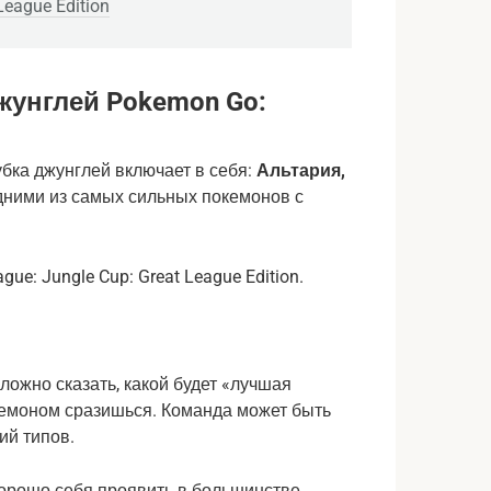
League Edition
жунглей Pokemon Go:
бка джунглей включает в себя:
Альтария,
одними из самых сильных покемонов с
 сложно сказать, какой будет «лучшая
окемоном сразишься. Команда может быть
ий типов.
 хорошо себя проявить в большинстве