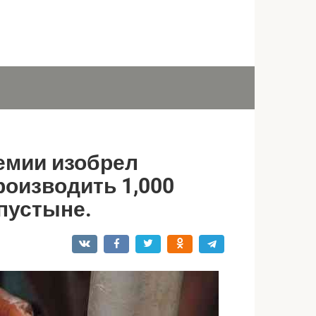
емии изобрел
роизводить 1,000
пустыне.