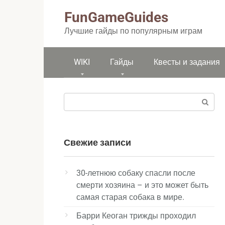
Перейти
FunGameGuides
к
контенту
Лучшие гайды по популярным играм
WIKI
Гайды
Квесты и задания
Поиск:
Свежие записи
30-летнюю собаку спасли после
смерти хозяина – и это может быть
самая старая собака в мире.
Барри Кеоган трижды проходил