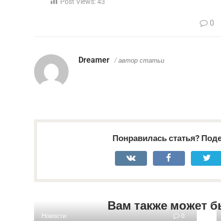
Post Views:
43
0
Dreamer
/ автор статьи
Понравилась статья? Поде
Вам также может б
Новости
0