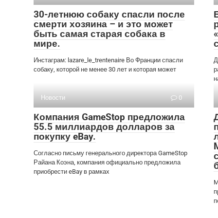
30-летнюю собаку спасли после
смерти хозяина – и это может
быть самая старая собака в
мире.
Инстаграм: lazare_le_trentenaire Во Франции спасли
Д
собаку, которой не менее 30 лет и которая может
р
н
Новости
0
Компания GameStop предложила
55.5 миллиардов долларов за
покупку eBay.
Согласно письму генерального директора GameStop
Райана Коэна, компания официально предложила
приобрести eBay в рамках
M
п
п