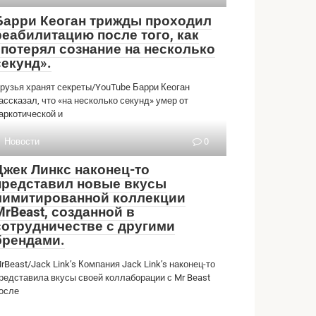
Барри Кеоган трижды проходил
реабилитацию после того, как
«потерял сознание на несколько
секунд».
рузья хранят секреты/YouTube Барри Кеоган
ассказал, что «на несколько секунд» умер от
аркотической и
Новости
0
Джек Линкс наконец-то
представил новые вкусы
лимитированной коллекции
MrBeast, созданной в
сотрудничестве с другими
брендами.
rBeast/Jack Link’s Компания Jack Link’s наконец-то
редставила вкусы своей коллаборации с Mr Beast
осле