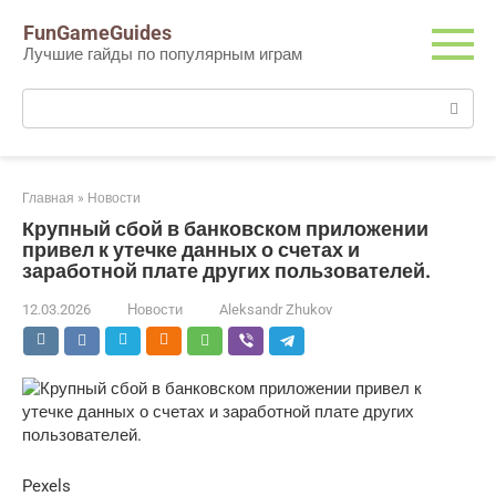
Перейти
FunGameGuides
к
Лучшие гайды по популярным играм
контенту
Поиск:
Главная
»
Новости
Крупный сбой в банковском приложении
привел к утечке данных о счетах и ​​
заработной плате других пользователей.
12.03.2026
Новости
Aleksandr Zhukov
Pexels