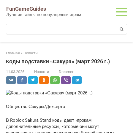
Перейти
FunGameGuides
к
Лучшие гайды по популярным играм
контенту
Поиск:
Главная
»
Новости
Коды подставки «Сакура» (март 2026 г.)
11.03.2026
Новости
Dreamer
Общество Сакуры/Дексерто
В Roblox Sakura Stand коды дают игрокам
дополнительные ресурсы, которые они могут
использовать по мере прохождения боевой системы,