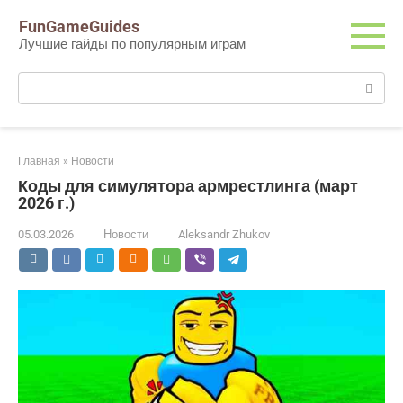
Перейти
FunGameGuides
к
Лучшие гайды по популярным играм
контенту
Поиск:
Главная
»
Новости
Коды для симулятора армрестлинга (март
2026 г.)
05.03.2026
Новости
Aleksandr Zhukov