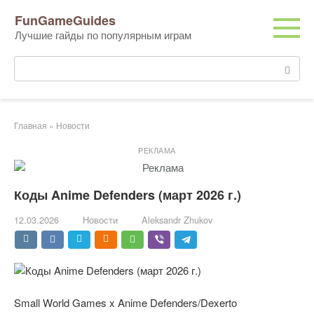
Перейти
FunGameGuides
к
Лучшие гайды по популярным играм
контенту
Поиск:
Главная
»
Новости
РЕКЛАМА
Коды Anime Defenders (март 2026 г.)
12.03.2026
Новости
Aleksandr Zhukov
Small World Games x Anime Defenders/Dexerto