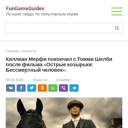
Перейти
FunGameGuides
к
Лучшие гайды по популярным играм
контенту
Поиск:
Главная
»
Новости
Киллиан Мерфи покончил с Томми Шелби
после фильма «Острые козырьки:
Бессмертный человек».
06.03.2026
Новости
Dreamer