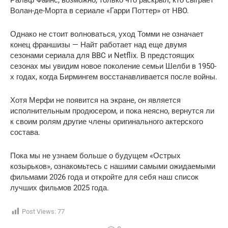
Ральф Файнс, возможно, только что раскрыл, кто сыграет
Волан-де-Морта в сериале «Гарри Поттер» от HBO.
Однако не стоит волноваться, уход Томми не означает
конец франшизы — Найт работает над еще двумя
сезонами сериала для BBC и Netflix. В предстоящих
сезонах мы увидим новое поколение семьи Шелби в 1950-
х годах, когда Бирмингем восстанавливается после войны.
Хотя Мерфи не появится на экране, он является
исполнительным продюсером, и пока неясно, вернутся ли
к своим ролям другие члены оригинального актерского
состава.
Пока мы не узнаем больше о будущем «Острых
козырьков», ознакомьтесь с нашими самыми ожидаемыми
фильмами 2026 года и откройте для себя наш список
лучших фильмов 2025 года.
Post Views:
77