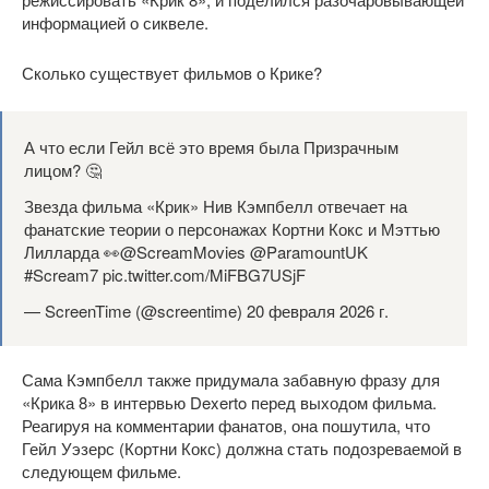
Сколько существует фильмов о Крике?
А что если Гейл всё это время была Призрачным
лицом? 🤔
Звезда фильма «Крик» Нив Кэмпбелл отвечает на
фанатские теории о персонажах Кортни Кокс и Мэттью
Лилларда 👀@ScreamMovies @ParamountUK
#Scream7 pic.twitter.com/MiFBG7USjF
— ScreenTime (@screentime) 20 февраля 2026 г.
Сама Кэмпбелл также придумала забавную фразу для
«Крика 8» в интервью Dexerto перед выходом фильма.
Реагируя на комментарии фанатов, она пошутила, что
Гейл Уэзерс (Кортни Кокс) должна стать подозреваемой в
следующем фильме.