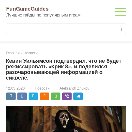
Перейти
FunGameGuides
к
Лучшие гайды по популярным играм
контенту
Поиск:
Главная
»
Новости
Кевин Уильямсон подтвердил, что не будет
режиссировать «Крик 8», и поделился
разочаровывающей информацией о
сиквеле.
12.03.2026
Новости
Aleksandr Zhukov