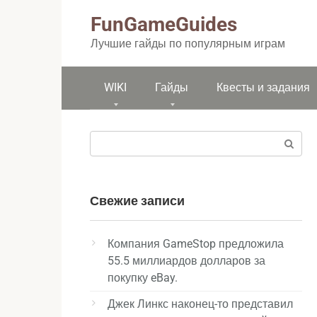
Перейти
FunGameGuides
к
контенту
Лучшие гайды по популярным играм
WIKI
Гайды
Квесты и задания
Поиск:
Свежие записи
Компания GameStop предложила
55.5 миллиардов долларов за
покупку eBay.
Джек Линкс наконец-то представил