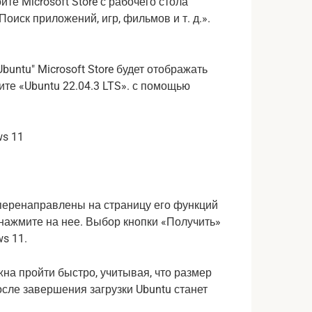
те Microsoft Store с рабочего стола
оиск приложений, игр, фильмов и т. д.».
Ubuntu" Microsoft Store будет отображать
те «Ubuntu 22.04.3 LTS». с помощью
 перенаправлены на страницу его функций
и нажмите на нее. Выбор кнопки «Получить»
s 11.
жна пройти быстро, учитывая, что размер
сле завершения загрузки Ubuntu станет