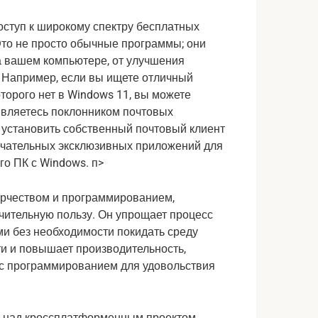
оступ к широкому спектру бесплатных
Это не просто обычные программы; они
а вашем компьютере, от улучшения
 Например, если вы ищете отличный
торого нет в Windows 11, вы можете
 являетесь поклонником почтовых
 установить собственный почтовый клиент
ечательных эксклюзивных приложений для
го ПК с Windows. п>
ворчеством и программированием,
чительную пользу. Он упрощает процесс
и без необходимости покидать среду
и и повышает производительность,
я с программированием для удовольствия
й над кроссплатформенным проектом.