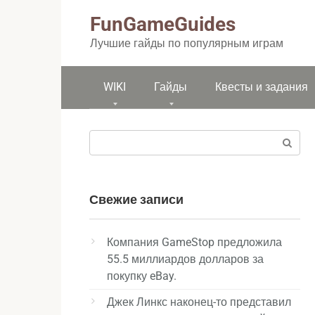
Перейти
FunGameGuides
к
контенту
Лучшие гайды по популярным играм
WIKI
Гайды
Квесты и задания
Поиск:
Свежие записи
Компания GameStop предложила
55.5 миллиардов долларов за
покупку eBay.
Джек Линкс наконец-то представил