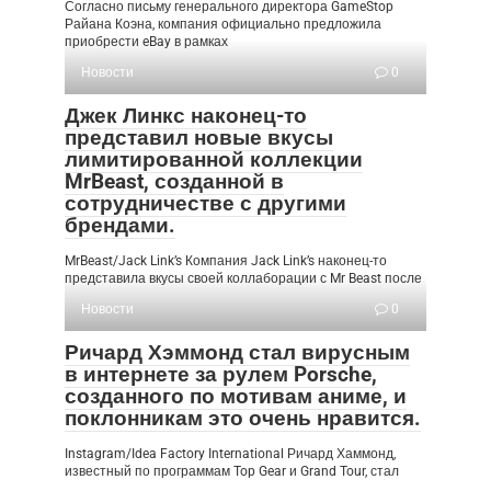
Согласно письму генерального директора GameStop
Райана Коэна, компания официально предложила
приобрести eBay в рамках
Новости
0
Джек Линкс наконец-то
представил новые вкусы
лимитированной коллекции
MrBeast, созданной в
сотрудничестве с другими
брендами.
MrBeast/Jack Link’s Компания Jack Link’s наконец-то
представила вкусы своей коллаборации с Mr Beast после
Новости
0
Ричард Хэммонд стал вирусным
в интернете за рулем Porsche,
созданного по мотивам аниме, и
поклонникам это очень нравится.
Instagram/Idea Factory International Ричард Хаммонд,
известный по программам Top Gear и Grand Tour, стал