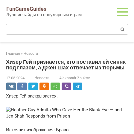
Перейти
FunGameGuides
к
Лучшие гайды по популярным играм
контенту
Поиск:
Главная
»
Новости
Хизер Гей признается, кто поставил ей синяк
под глазом, а Джен Шах отвечает из тюрьмы
17.05.2024
Новости
Aleksandr Zhukov
Хизер Гей раскрывается.
Источник изображения: Браво