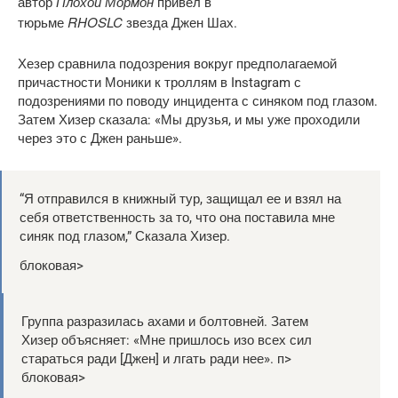
Плохой Мормон
автор
привёл в
RHOSLC
тюрьме
звезда Джен Шах.
Хезер сравнила подозрения вокруг предполагаемой
причастности Моники к троллям в Instagram с
подозрениями по поводу инцидента с синяком под глазом.
Затем Хизер сказала: «Мы друзья, и мы уже проходили
через это с Джен раньше».
“Я отправился в книжный тур, защищал ее и взял на
себя ответственность за то, что она поставила мне
синяк под глазом,” Сказала Хизер.
блоковая>
Группа разразилась ахами и болтовней. Затем
Хизер объясняет: «Мне пришлось изо всех сил
стараться ради [Джен] и лгать ради нее». п>
блоковая>