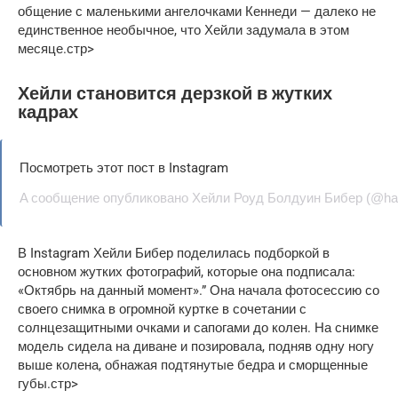
общение с маленькими ангелочками Кеннеди — далеко не
единственное необычное, что Хейли задумала в этом
месяце.стр>
Хейли становится дерзкой в ​​жутких
кадрах
Посмотреть этот пост в Instagram
A сообщение опубликовано Хейли Роуд Болдуин Бибер (@hail
В Instagram Хейли Бибер поделилась подборкой в ​​
основном жутких фотографий, которые она подписала:
«Октябрь на данный момент».” Она начала фотосессию со
своего снимка в огромной куртке в сочетании с
солнцезащитными очками и сапогами до колен. На снимке
модель сидела на диване и позировала, подняв одну ногу
выше колена, обнажая подтянутые бедра и сморщенные
губы.стр>