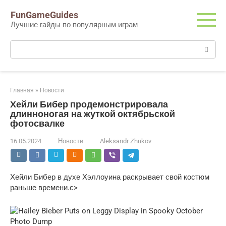
Перейти
FunGameGuides
к
Лучшие гайды по популярным играм
контенту
Поиск:
Главная
»
Новости
Хейли Бибер продемонстрировала
длинноногая на жуткой октябрьской
фотосвалке
16.05.2024
Новости
Aleksandr Zhukov
Хейли Бибер в духе Хэллоуина раскрывает свой костюм
раньше времени.с>