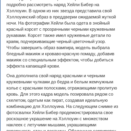
подробно рассмотреть наряд Хейли Бибер на
Хэллоуин. В одном из них звезда представила свой
Хэллоуинский образ в преддверии ожидаемой жуткой
ночи. На фотографии Хейли была одета в знойный
красный корсет с прозрачными черными кружевными
рукавами. Корсет также имел кружевные детали по
краям, подчеркивающие черный цветочный узор.
Чтобы завершить образ вампира, модель выбрала
бледный макияж и кроваво-красную помаду, добавив
макияж со специальным эффектом, чтобы добиться
эффекта капающей крови.
Она дополнила свой наряд красными и черными
кружевными чулками до бедра и белым жемчужным
колье с красными полосками, отражающими пролитую
кровь. Для этого кадра модель позировала рядом со
скелетом, одетым как пират, создавая идеальную
комбинацию для Хэллоуина. На следующем снимке из
фотосвалки Хейли Бибер продемонстрировала свое
роскошное украшение на Хэллоуин с множеством
наклеек с летучими мышами, украшающими
поверхность стен и лестницу. Обеденную сервировку