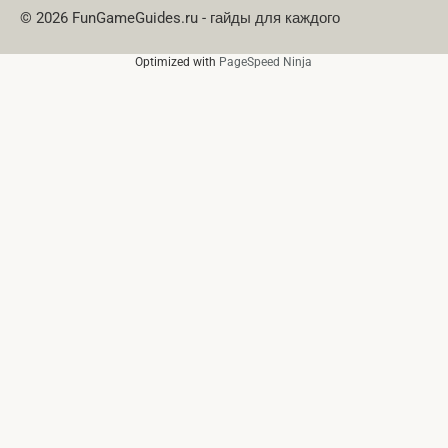
© 2026 FunGameGuides.ru - гайды для каждого
Optimized with
PageSpeed Ninja