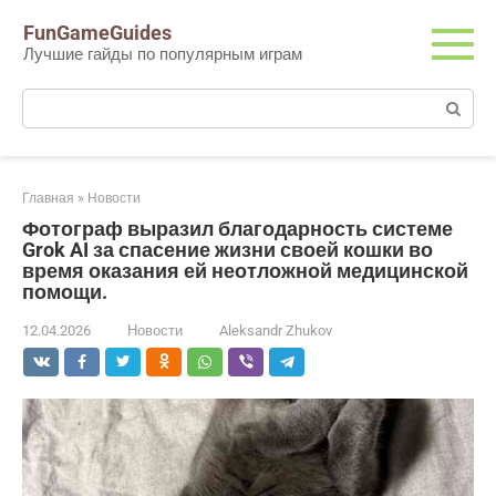
Перейти
FunGameGuides
к
Лучшие гайды по популярным играм
контенту
Поиск:
Главная
»
Новости
Фотограф выразил благодарность системе
Grok AI за спасение жизни своей кошки во
время оказания ей неотложной медицинской
помощи.
12.04.2026
Новости
Aleksandr Zhukov