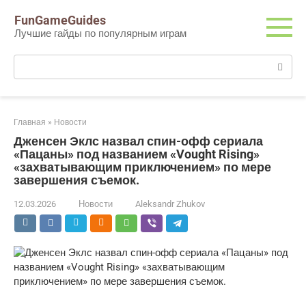
Перейти
FunGameGuides
к
Лучшие гайды по популярным играм
контенту
Поиск:
Главная
»
Новости
Дженсен Эклс назвал спин-офф сериала
«Пацаны» под названием «Vought Rising»
«захватывающим приключением» по мере
завершения съемок.
12.03.2026
Новости
Aleksandr Zhukov