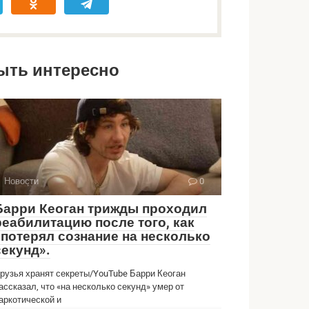
ыть интересно
Новости
0
Барри Кеоган трижды проходил
реабилитацию после того, как
«потерял сознание на несколько
секунд».
рузья хранят секреты/YouTube Барри Кеоган
ассказал, что «на несколько секунд» умер от
аркотической и