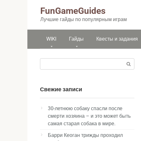
Перейти
FunGameGuides
к
контенту
Лучшие гайды по популярным играм
WIKI
Гайды
Квесты и задания
Поиск:
Свежие записи
30-летнюю собаку спасли после
смерти хозяина – и это может быть
самая старая собака в мире.
Барри Кеоган трижды проходил