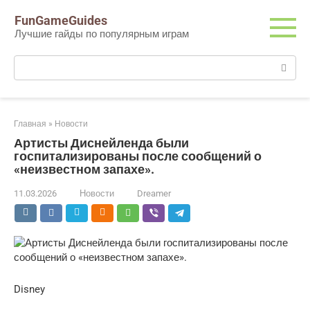
Перейти
FunGameGuides
к
Лучшие гайды по популярным играм
контенту
Поиск:
Главная
»
Новости
Артисты Диснейленда были
госпитализированы после сообщений о
«неизвестном запахе».
11.03.2026
Новости
Dreamer
Disney