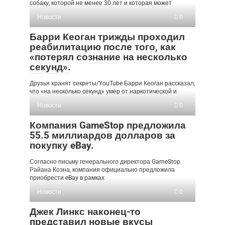
собаку, которой не менее 30 лет и которая может
Новости
0
Барри Кеоган трижды проходил
реабилитацию после того, как
«потерял сознание на несколько
секунд».
Друзья хранят секреты/YouTube Барри Кеоган рассказал,
что «на несколько секунд» умер от наркотической и
Новости
0
Компания GameStop предложила
55.5 миллиардов долларов за
покупку eBay.
Согласно письму генерального директора GameStop
Райана Коэна, компания официально предложила
приобрести eBay в рамках
Новости
0
Джек Линкс наконец-то
представил новые вкусы