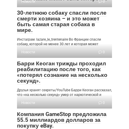
Новости
0
30-летнюю собаку спасли после
смерти хозяина – и это может
быть самая старая собака в
мире.
Инстаграм: lazare_le_trentenaire Во Франции спасли
собаку, которой не менее 30 лет и которая может
Новости
0
Барри Кеоган трижды проходил
реабилитацию после того, как
«потерял сознание на несколько
секунд».
Друзья хранят секреты/YouTube Барри Кеоган рассказал,
что «на несколько секунд» умер от наркотической и
Новости
0
Компания GameStop предложила
55.5 миллиардов долларов за
покупку eBay.