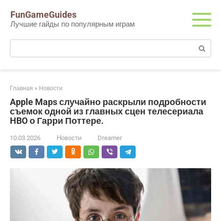
Перейти
FunGameGuides
к
Лучшие гайды по популярным играм
контенту
Поиск:
Главная
»
Новости
Apple Maps случайно раскрыли подробности
съемок одной из главных сцен телесериала
HBO о Гарри Поттере.
10.03.2026
Новости
Dreamer