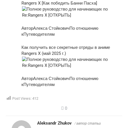
Rangers X [Как победить Банни Пасха]
АвторАлекса СтойковичПо отношению
кПутеводителям
Как получить все секретные отряды в аниме
Rangers X (май 2025 г.)
АвторАлекса СтойковичПо отношению
кПутеводителям
Post Views:
412
0
Aleksandr Zhukov
/ автор статьи