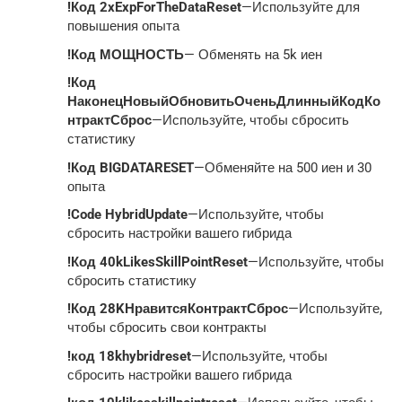
!Код 2xExpForTheDataReset
—Используйте для
повышения опыта
!Код МОЩНОСТЬ
— Обменять на 5k иен
!Код
НаконецНовыйОбновитьОченьДлинныйКодКо
нтрактСброс
—Используйте, чтобы сбросить
статистику
!Код BIGDATARESET
—Обменяйте на 500 иен и 30
опыта
!Code HybridUpdate
—Используйте, чтобы
сбросить настройки вашего гибрида
!Код 40kLikesSkillPointReset
—Используйте, чтобы
сбросить статистику
!Код 28KНравитсяКонтрактСброс
—Используйте,
чтобы сбросить свои контракты
!код 18khybridreset
—Используйте, чтобы
сбросить настройки вашего гибрида