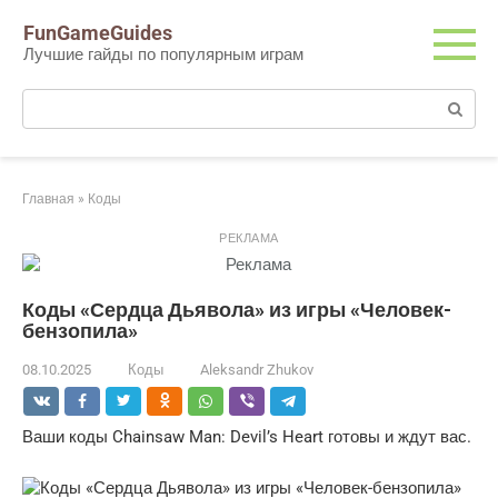
Перейти
FunGameGuides
к
Лучшие гайды по популярным играм
контенту
Поиск:
Главная
»
Коды
РЕКЛАМА
Коды «Сердца Дьявола» из игры «Человек-
бензопила»
08.10.2025
Коды
Aleksandr Zhukov
Ваши коды Chainsaw Man: Devil’s Heart готовы и ждут вас.