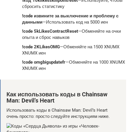
!код 10klikesskillpointreset
—Используйте, чтобы
сбросить статистику
!code извините за выключение и проблему с
данными
—Использовать код на 5000 иен
!code 5kLikesContractReset
—Обменяйте на очки
опыта и сброс навыков
!code 2KLikesOMG
—Обменяйте на 1500 XNUMX
XNUMX иен
!code omgbigupdatefr
—Обменяйте на 1000 XNUMX
XNUMX иен
Как использовать коды в Chainsaw
Man: Devil’s Heart
Использовать коды в Chainsaw Man: Devil’s Heart
очень просто: просто следуйте инструкциям ниже.