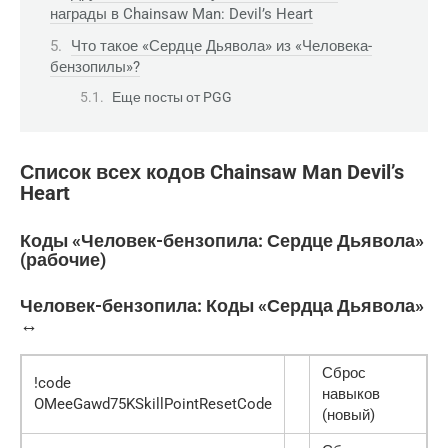
награды в Chainsaw Man: Devil’s Heart
Что такое «Сердце Дьявола» из «Человека-
бензопилы»?
Еще посты от PGG
Список всех кодов Chainsaw Man Devil’s
Heart
Коды «Человек-бензопила: Сердце Дьявола»
(рабочие)
Человек-бензопила: Коды «Сердца Дьявола»
↔
Сброс
!code
навыков
OMeeGawd75KSkillPointResetCode
(новый)