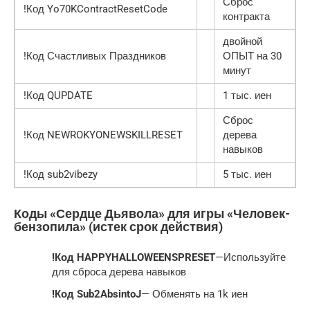
Сброс
!Код Yo70KContractResetCode
контракта
двойной
!Код Счастливых Праздников
ОПЫТ на 30
минут
!Код QUPDATE
1 тыс. иен
Сброс
!Код NEWROKYONEWSKILLRESET
дерева
навыков
!Код sub2vibezy
5 тыс. иен
Коды «Сердце Дьявола» для игры «Человек-
бензопила» (истек срок действия)
!Код HAPPYHALLOWEENSPRESET
—Используйте
для сброса дерева навыков
!Код Sub2AbsintoJ
— Обменять на 1k иен