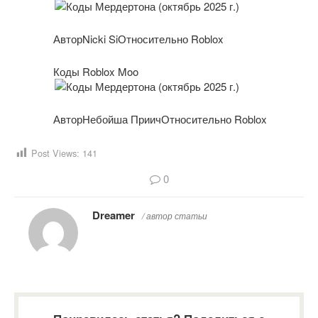
АвторNicki SiОтносительно Roblox
Коды Roblox Moo
АвторНебойша ПриичОтносительно Roblox
Post Views:
141
0
Dreamer
/ автор статьи