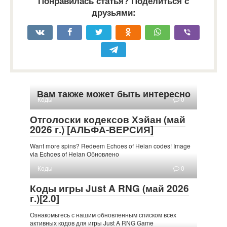
Понравилась статья? Поделиться с
друзьями:
Вам также может быть интересно
Коды
0
Отголоски кодексов Хэйан (май
2026 г.) [АЛЬФА-ВЕРСИЯ]
Want more spins? Redeem Echoes of Heian codes! Image
via Echoes of Heian Обновлено
Коды
0
Коды игры Just A RNG (май 2026
г.)[2.0]
Ознакомьтесь с нашим обновленным списком всех
активных кодов для игры Just A RNG Game