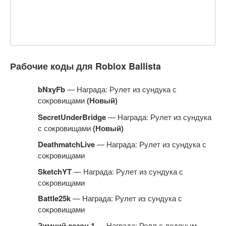
Рабочие коды для Roblox Ballista
bNxyFb
— Награда: Рулет из сундука с
сокровищами
(Новый)
SecretUnderBridge
— Награда: Рулет из сундука
с сокровищами
(Новый)
DeathmatchLive
— Награда: Рулет из сундука с
сокровищами
SketchYT
— Награда: Рулет из сундука с
сокровищами
Battle25k
— Награда: Рулет из сундука с
сокровищами
Зимний сезон 1
— Награда: Ролл с ледяным