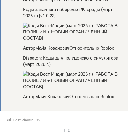
Коды западного побережья Флориды (март
2026 г.) [v1.0.23]
АвторМайя КовачевичОтносительно Roblox
Dispatch: Коды для полицейского симулятора
(март 2026 г.)
АвторМайя КовачевичОтносительно Roblox
Post Views:
105
0